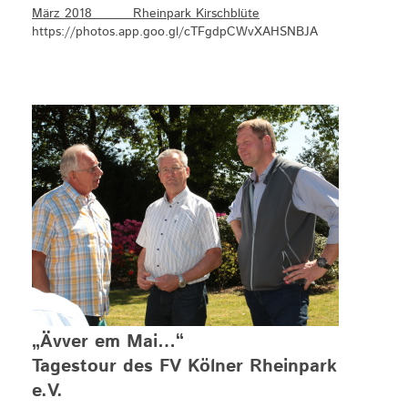
März 2018 Rheinpark Kirschblüte
https://photos.app.goo.gl/cTFgdpCWvXAHSNBJA
„Ävver em Mai…“
Tagestour des FV Kölner Rheinpark
e.V.